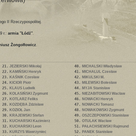
go II Rzeczypospolitej.
9 r.:
armia "Łódź"
.
iusz Żongołłowicz
.
21.
JEZIERSKI Mikołaj
40.
MICHALSKI Władysław
22.
KAMIŃSKI Henryk
41.
MICHALUL Czesław
23.
KAŚNIK Czesław
42.
MIKULSKI M.
24.
KICIOR Piotr
43.
MILEWSKI Bolesław
25.
KLAUS Ludwik
44.
MYJA Stanisław
26.
KOLASIŃSKI Zygmunt
45.
NIEZABITOWSKI Wacław
27.
KOTLARZ Feliks
46.
NOWACKI Henryk
28.
KOZDĘBA Zdzisław
47.
NOWACKI Tomasz
29.
KOZIOŁ Jan
48.
NOWAKOWSKI Zygmunt
30.
KRAJEWSKI Stefan
49.
OSZCZEPOWSKI Stanisław
31.
KUCHARSKI Kazimierz
50.
OTULAK Wacław
32.
KUCHARSKI Leon
51.
PAŁACHSIEWSKI Rajmund
33.
KURZYS Wawrzyniec
52.
PANEK Stanisław