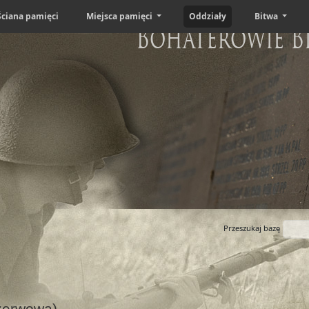
Ściana pamięci
Miejsca pamięci
Oddziały
Bitwa
Bohaterowie B
Przeszukaj bazę
zerwowa)