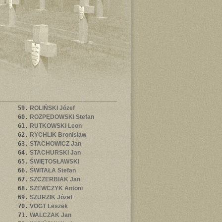
59.
ROLIŃSKI Józef
60.
ROZPĘDOWSKI Stefan
61.
RUTKOWSKI Leon
62.
RYCHLIK Bronisław
63.
STACHOWICZ Jan
64.
STACHURSKI Jan
65.
ŚWIĘTOSŁAWSKI
66.
ŚWITAŁA Stefan
67.
SZCZERBIAK Jan
68.
SZEWCZYK Antoni
69.
SZURZIK Józef
70.
VOGT Leszek
71.
WALCZAK Jan