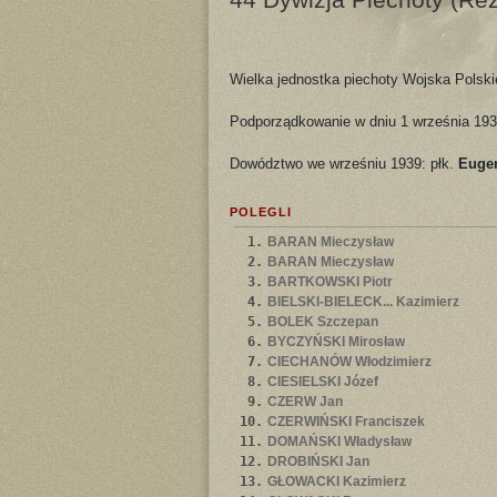
Wielka jednostka piechoty Wojska Polskie
Podporządkowanie w dniu 1 września 193
Dowództwo we wrześniu 1939: płk.
Eugen
POLEGLI
1.
BARAN Mieczysław
2.
BARAN Mieczysław
3.
BARTKOWSKI Piotr
4.
BIELSKI-BIELECK... Kazimierz
5.
BOLEK Szczepan
6.
BYCZYŃSKI Mirosław
7.
CIECHANÓW Włodzimierz
8.
CIESIELSKI Józef
9.
CZERW Jan
10.
CZERWIŃSKI Franciszek
11.
DOMAŃSKI Władysław
12.
DROBIŃSKI Jan
13.
GŁOWACKI Kazimierz