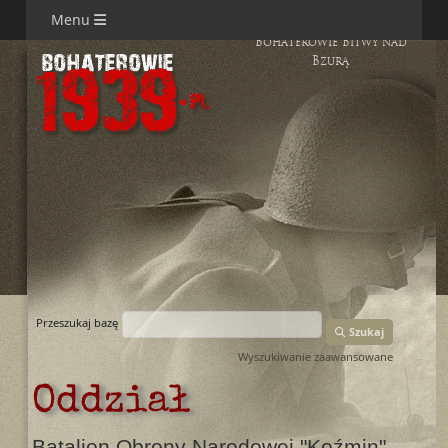
Menu
Bohaterowie Bitwy nad
Bzurą
Przeszukaj bazę
Szukaj
Wyszukiwanie zaawansowane
Oddział
Batalion Obrony Narodowej "Koźmin"