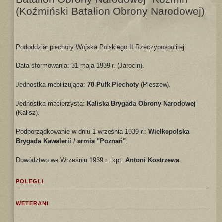
(Koźmiński Batalion Obrony Narodowej)
Pododdział piechoty Wojska Polskiego II Rzeczypospolitej.
Data sformowania: 31 maja 1939 r. (Jarocin).
Jednostka mobilizująca:
70 Pułk Piechoty
(Pleszew).
Jednostka macierzysta:
Kaliska Brygada Obrony Narodowej
(Kalisz).
Podporządkowanie w dniu 1 września 1939 r.:
Wielkopolska
Brygada Kawalerii / armia "Poznań"
.
Dowództwo we Wrześniu 1939 r.: kpt.
Antoni Kostrzewa
.
POLEGLI
WETERANI