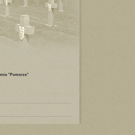
armia "Pomorze"
.