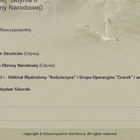
ony Narodowej)
 Rzeczypospolitej.
on Strzelców
(Gdynia).
a Obrony Narodowej
(Gdynia).
9 r.:
Oddział Wydzielony "Kościerzyna" / Grupa Operacyjna "Czersk" / 
dysław Sikorski
.
Copyright ©
Stowarzyszenie Nad Bzurą
. All rights reserved