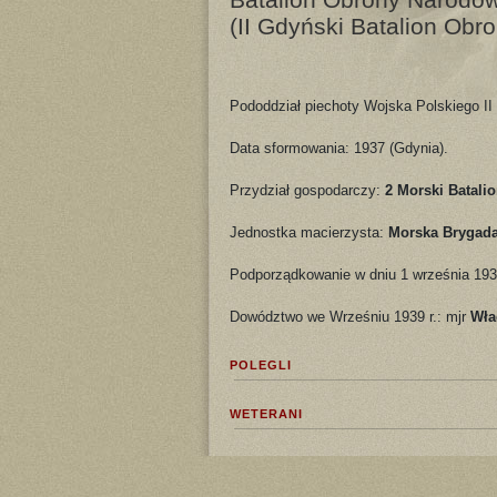
(II Gdyński Batalion Obr
Pododdział piechoty Wojska Polskiego II
Data sformowania: 1937 (Gdynia).
Przydział gospodarczy:
2 Morski Batali
Jednostka macierzysta:
Morska Brygad
Podporządkowanie w dniu 1 września 193
Dowództwo we Wrześniu 1939 r.: mjr
Wła
POLEGLI
WETERANI