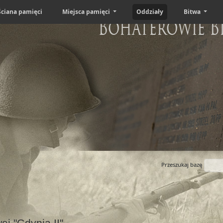
Ściana pamięci
Miejsca pamięci
Oddziały
Bitwa
Bohaterowie B
Przeszukaj bazę
j "Gdynia II"