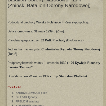
(Żniński Batalion Obrony Narodowej)
Pododdział piechoty Wojska Polskiego II Rzeczypospolitej.
Data sformowania: 31 maja 1939 r. (Żnin).
Przydział gospodarczy:
62 Pułk Piechoty
(Bydgoszcz).
Jednostka macierzysta:
Chełmińska Brygada Obrony Narodowej
(Toruń).
Podporządkowanie w dniu 1 września 1939 r.:
26 Dywizja Piechoty
/ armia "Poznań"
.
Dowództwo we Wrześniu 1939 r.: mjr
Stanisław Wultański
.
POLEGLI
1.
ANDRZEJEWSKI Feliks
2.
BŁAZAK Ignacy
3.
FRELICH Wacław
4.
KOŚMIDER Wincenty