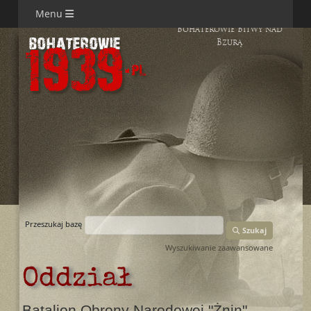
Menu
Bohaterowie Bitwy nad
Bzurą
Przeszukaj bazę
Szukaj
Wyszukiwanie zaawansowane
Oddział
Batalion Obrony Narodowej "Żnin"