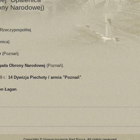
rony Narodowej)
 Rzeczypospolitej.
nica).
y
(Poznań).
gada Obrony Narodowej
(Poznań).
9 r.:
14 Dywizja Piechoty / armia "Poznań"
.
on Łagan
.
Copyright ©
Stowarzyszenie Nad Bzurą
. All rights reserved