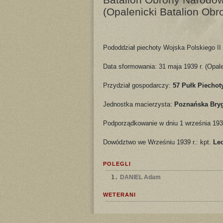
(Opalenicki Batalion Ob
Pododdział piechoty Wojska Polskiego II
Data sformowania: 31 maja 1939 r. (Opale
Przydział gospodarczy:
57 Pułk Piechot
Jednostka macierzysta:
Poznańska Bry
Podporządkowanie w dniu 1 września 193
Dowództwo we Wrześniu 1939 r.: kpt.
Le
POLEGLI
1.
DANIEL Adam
WETERANI