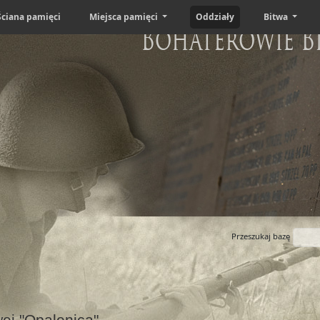
Ściana pamięci
Miejsca pamięci
Oddziały
Bitwa
Bohaterowie B
Przeszukaj bazę
ej "Opalenica"