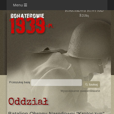
Menu
Bohaterowie Bitwy nad
Bzurą
Przeszukaj bazę
Szukaj
Wyszukiwanie zaawansowane
Oddział
Batalion Obrony Narodowej "Krotoszyn"