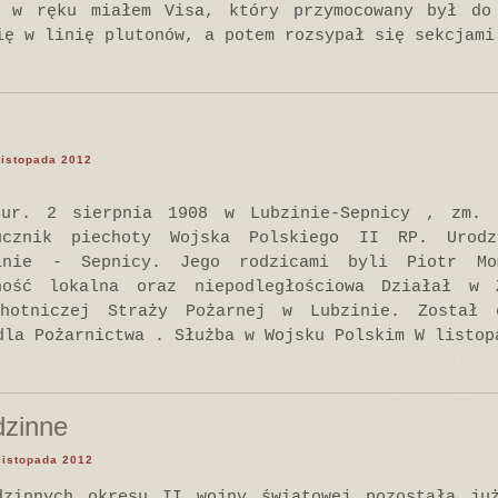
, w ręku miałem Visa, który przymocowany był do
ię w linię plutonów, a potem rozsypał się sekcjami
 listopada 2012
(ur. 2 sierpnia 1908 w Lubzinie-Sepnicy , zm. 
ucznik piechoty Wojska Polskiego II RP. Urod
inie - Sepnicy. Jego rodzicami byli Piotr M
ność lokalna oraz niepodległościowa Działał w 
hotniczej Straży Pożarnej w Lubzinie. Został 
dla Pożarnictwa . Służba w Wojsku Polskim W listop
dzinne
 listopada 2012
dzinnych okresu II wojny światowej pozostała ju