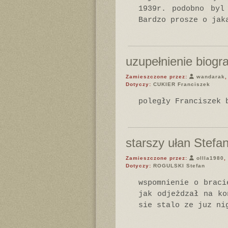
1939r. podobno byl
Bardzo prosze o jak
uzupełnienie biograf
Zamieszczone przez:
wandarak
,
Dotyczy:
CUKIER Franciszek
poległy Franciszek 
starszy ułan Stefa
Zamieszczone przez:
ollla1980
,
Dotyczy:
ROGULSKI Stefan
wspomnienie o braci
jak odjeżdzał na ko
sie stalo ze juz ni