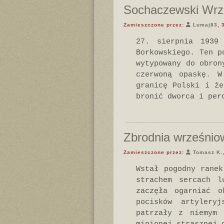
Sochaczewski Wrz
Zamieszczone przez:
Lumaj83
, 
27. sierpnia 1939
Borkowskiego. Ten p
wytypowany do obron
czerwoną opaskę. W
granicę Polski i że
bronić dworca i per
Zbrodnia wrześnio
Zamieszczone przez:
Tomasz K.
Wstał pogodny ranek
strachem sercach l
zaczęła ogarniać o
pocisków artylery
patrzały z niemym 