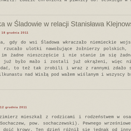
chwili. Ludzie chronieni w piwnicy ob. Jeskiego w 
ka w Śladowie w relacji Stanisława Klejno
, 18 grudnia 2011
ia, gdy do wsi Śladowa wkraczało niemieckie wojs
 rzucało ulotki nawołujące żołnierzy polskich,
 im żadne nieszczęście i nie stanie im się żadn
e już było mało i zostali już okrążeni, więc n
zdać, to też tak zrobili i wraz z rannymi zdało s
ilkunastu nad Wisłą pod wałem wiślanym i wszyscy b
 12 grudnia 2011
azimierz mieszkał z rodzicami i rodzeństwem w osa
Sochaczew, pow. sochaczewski). Pewnego wrześniow
o doić krowy. Ten dzień różnił się jednak od inny