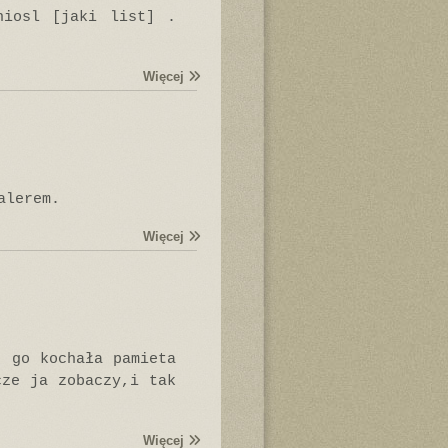
niosl [jaki list] .
Więcej
alerem.
Więcej
o go kochała pamieta
cze ja zobaczy,i tak
Więcej