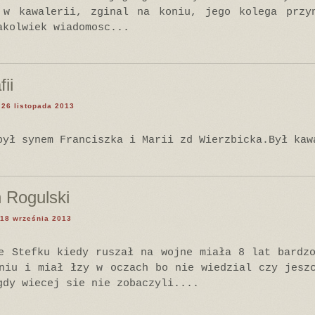
 w kawalerii, zginal na koniu, jego kolega przy
akolwiek wiadomosc...
ii
 26 listopada 2013
był synem Franciszka i Marii zd Wierzbicka.Był kaw
n Rogulski
 18 września 2013
e Stefku kiedy ruszał na wojne miała 8 lat bardz
niu i miał łzy w oczach bo nie wiedzial czy jesz
gdy wiecej sie nie zobaczyli....