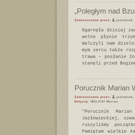
„Poległym nad Bzu
Zamieszczone przez:
jazlowiak
,
Ogarnęła dzisiaj za
wolno płynie trzy
Walczyli nam dzieln
mym sercu także roz
trawa – posłanie żo
stanęli przed Bogie
Porucznik Marian W
Zamieszczone przez:
jazlowiak
,
Dotyczy:
WALICKI Marian
“Porucznik Maria
Jazłowieckiej, szw
ruszyliśmy począt
Pamiętam wielkie k