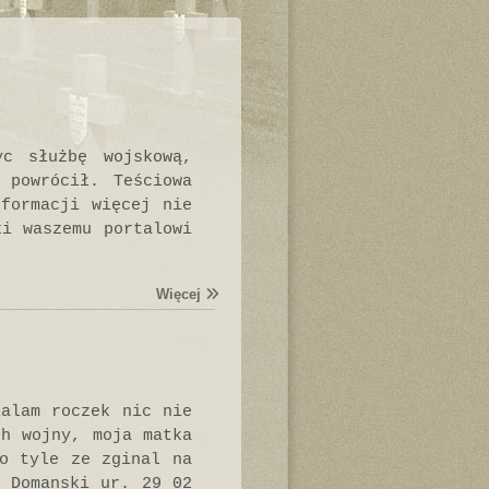
yc służbę wojskową,
 powrócił. Teściowa
formacji więcej nie
ki waszemu portalowi
Więcej
ialam roczek nic nie
ch wojny, moja matka
o tyle ze zginal na
w Domanski ur. 29 02