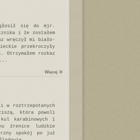
głosił się do mjr.
cznika i że zostałem
az wręczył mi biało-
ieckie przekroczyły
a. Otrzymałem rozkaz
...
Więcej
ki w roztrzepotanych
ciszą, która powoli
 kul karabinowych i
hu źrenice ludzkie
trzny spokój po już