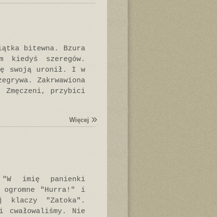
iątka bitewna. Bzura
m kiedyś szeregów.
zę swoją uronił. I w
zegrywa. Zakrwawiona
. Zmęczeni, przybici
Więcej
 "W imię panienki
 ogromne "Hurra!" i
j klaczy "Zatoka".
i cwałowaliśmy. Nie