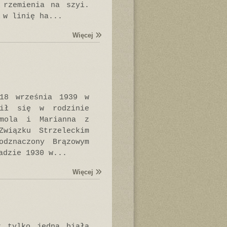
 rzemienia na szyi.
 w linię ha...
Więcej
18 września 1939 w
ził się w rodzinie
omola i Marianna z
Związku Strzeleckim
odznaczony Brązowym
adzie 1930 w...
Więcej
ż tylko jedna biała