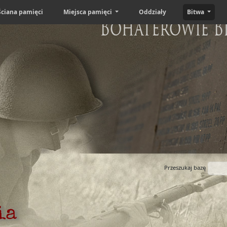
Ściana pamięci
Miejsca pamięci
Oddziały
Bitwa
Bohaterowie B
Przeszukaj bazę
ia