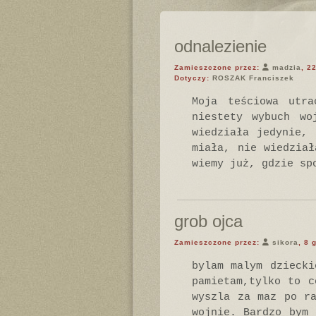
odnalezienie
Zamieszczone przez:
madzia
, 2
Dotyczy:
ROSZAK Franciszek
Moja teściowa utra
niestety wybuch wo
wiedziała jedynie,
miała, nie wiedział
wiemy już, gdzie sp
grob ojca
Zamieszczone przez:
sikora
, 8 
bylam malym dziecki
pamietam,tylko to c
wyszla za maz po r
wojnie. Bardzo bym 