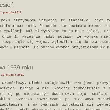
esień
31 grudnia 2011
 roku otrzymałem wezwanie ze starostwa, abym z
oinformował mnie, że pobór nie obejmuje mojego ro
y cywilnej. Dał mi wytyczne co do mnie należy, or
 dniu 1. września radio podało, że wojska niem
 rozpoczęła się wojna. Zgłosiłem się do starostw
onów w mieście. Do obrony dworca przydzielono 12 m
wa 1939 roku
, 18 grudnia 2011
 wrześniowy. Słońce umiejscowiło swe jasne promy
udzkich, kładąc w nie ukojenie jednocześnie z 
kolicę po nieustannym dwudniowym boju, świście
jskich. Szeroko rozszerzone po niedawnym strac
zapytaniem, a na twarzach uwydatniał się wewnę