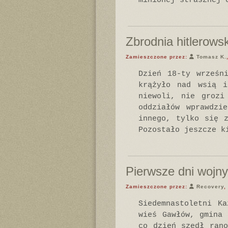
minionej strasznej 
Zbrodnia hitlerows
Zamieszczone przez:
Tomasz K.
Dzień 18-ty wrześn
krążyło nad wsią i
niewoli, nie grozi
oddziałów wprawdzi
innego, tylko się 
Pozostało jeszcze k
Pierwsze dni wojny
Zamieszczone przez:
Recovery
,
Siedemnastoletni K
wieś Gawłów, gmina 
co dzień szedł ran