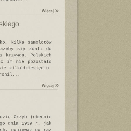
Śladowie...
Więcej
wskiego
ko, kilka samolotów
 ażeby się zdali do
a krzywda. Polskich
ic im nie pozostało
ię kilkudziesięciu.
ronil...
Więcej
dzie Grzyb (obecnie
ego dnia 1939 r. jak
ch, ponieważ po raz