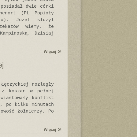
(posiadał dwie córki
henort (PL Popioły
go). Józef służył
zekazów wiemy, że
Kampinoską. Dzisiaj
Więcej
ej
 Łęczyckiej rozległy
 z koszar w pełnej
wiastowały konflikt
m, po kilku minutach
jowość żołnierzy. Po
Więcej