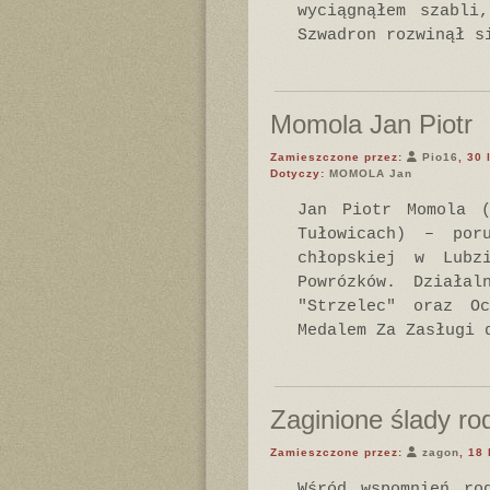
wyciągnąłem szabli
Szwadron rozwinął s
Momola Jan Piotr
Zamieszczone przez:
Pio16
, 30
Dotyczy:
MOMOLA Jan
Jan Piotr Momola 
Tułowicach) – por
chłopskiej w Lubz
Powrózków. Działal
"Strzelec" oraz Oc
Medalem Za Zasługi 
Zaginione ślady ro
Zamieszczone przez:
zagon
, 18
Wśród wspomnień ro