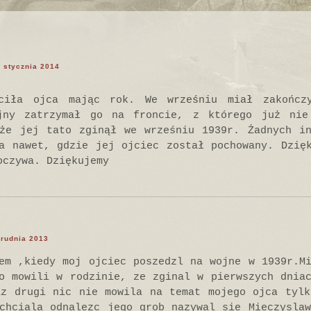
2 stycznia 2014
ciła ojca mając rok. We wrześniu miał zakończ
jny zatrzymał go na froncie, z którego już nie
 że jej tato zginął we wrześniu 1939r. Żadnych in
a nawet, gdzie jej ojciec został pochowany. Dzię
oczywa. Dziękujemy
grudnia 2013
em ,kiedy moj ojciec poszedzl na wojne w 1939r.M
o mowili w rodzinie, ze zginal w pierwszych dnia
az drugi nic nie mowila na temat mojego ojca tylk
chciala odnalezc jego grob nazywal sie Mieczysla