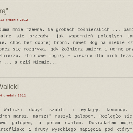
rą”
 12 grudnia 2012
duma mnie rzewna. Na grobach żołnierskich ... pam
mając się brzegów, jak wspomnień poległych ta
ie, choć bez dobrej broni, nawet Bóg na niebie ł
pacz się rozgrywa, gdy żołnierz umiera i wojnę pr
łnierza, zbiorowe mogiły – wieczne dla nich leża
m ... a dziś Niemie...
alicki
 6 grudnia 2012
n Walicki dobył szabli i wydając komendę:
adron marsz, marsz!" ruszył galopem. Rozległo się
kowo galopem, a potem cwałem. Dosiadałem moje
artoflisko i druty wysokiego napięcia pod którym