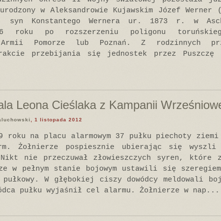
urodzony w Aleksandrowie Kujawskim Józef Werner 
) syn Konstantego Wernera ur. 1873 r. w Asc
6 roku po rozszerzeniu poligonu toruńskie
 Armii Pomorze lub Poznań. Z rodzinnych pr
rakcie przebijania się jednostek przez Puszczę 
la Leona Cieślaka z Kampanii Wrześniow
aluchowski
, 1 listopada 2012
9 roku na placu alarmowym 37 pułku piechoty ziemi
rm. Żołnierze pospiesznie ubierając się wyszli
 Nikt nie przeczuwał złowieszczych syren, które z
ze w pełnym stanie bojowym ustawili się szeregie
 pułkowy. W głębokiej ciszy dowódcy meldowali bo
ódca pułku wyjaśnił cel alarmu. Żołnierze w nap...