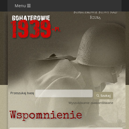
Menu
Bohaterowie Bitwy nad
Bzurą
Przeszukaj bazę
Szukaj
Wyszukiwanie zaawansowane
Wspomnienie