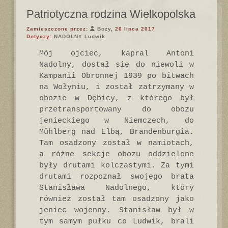
Patriotyczna rodzina Wielkopolska
Zamieszczone przez:
Bozy
, 26 lipca 2017
Dotyczy:
NADOLNY Ludwik
Mój ojciec, kapral Antoni
Nadolny, dostał się do niewoli w
Kampanii Obronnej 1939 po bitwach
na Wołyniu, i został zatrzymany w
obozie w Dębicy, z którego był
przetransportowany do obozu
jenieckiego w Niemczech, do
Mühlberg nad Elbą, Brandenburgia.
Tam osadzony został w namiotach,
a różne sekcje obozu oddzielone
były drutami kolczastymi. Za tymi
drutami rozpoznał swojego brata
Stanisława Nadolnego, który
również został tam osadzony jako
jeniec wojenny. Stanisław był w
tym samym pułku co Ludwik, brali