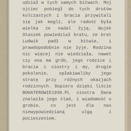
udział w tych samych bitwach. Moj
ojciec pobiegł do tych drutów
kolczastych i bracia przywitali
się jak mogli, ale radość była
wielka ze nadal żyją. Wujek
Staszek powiedział bratu, ze brat
Ludwik padł w bitwie, i
prawdopodobnie nie żyje. Rodzina
nic więcej nie wiedziała, nawet
czy ona ma grób, jego rodzice i
bracia i siostry i my, drugie
pokolenie, opłakiwaliby jego
stratę przy różnych okazjach
rodzinnych. Dopiero dzięki liście
BOHATEROWIE1939.PL siostra Dana
znalazła jego ślad, i wiadomość o
grobie, co jest dla nas
niewypowiedzianą ulgą i
pocieszeniem.