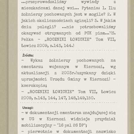
...przeprowadzaliśmy wywiady z
mieszkańcami danej wsi... Pytania: 1. Ilu
żołnierzy pochowanych jest w mogile? 2. W
jakich okolicznościach zginęli? 3. W jakim
dniu polegli? ...nie potrzebowaliśmy
okazywać otrzymanych od PCK pism..."(S.
Pełka - „ROCZNIKI ŁOWICKIE” Tom VII,
Łowicz 2009, s.143, 144.)
Źródła:
- Wykaz żołnierzy pochowanych na
cmentarzu wojennym w Kiernozi, wg
aktualizacji z 2003r.(uzyskany dzięki
uprzejmości Urzędu Gminy w Kiernozi) -
kserokopia;
- „ROCZNIKI ŁOWICKIE” Tom VII, Łowicz
2009, s.143, 144, 147, 148,149,150.
Uwagi:
- w dokumentacji cmentarza znajdującej się
w UG w Kiernozi widnieje przydział
mobilizacyjny - "16 pal 26 DP";
- pierwotnie w dokumentacji nazwisko