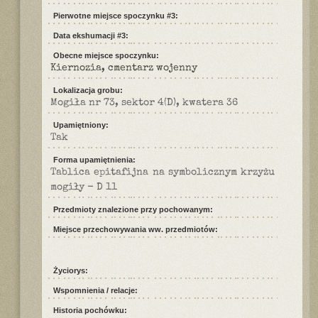
Pierwotne miejsce spoczynku #3:
Data ekshumacji #3:
Obecne miejsce spoczynku:
Kiernozia, cmentarz wojenny
Lokalizacja grobu:
Mogiła nr 73, sektor 4(D), kwatera 36
Upamiętniony:
Tak
Forma upamiętnienia:
Tablica epitafijna na symbolicznym krzyżu
mogiły - D 11
Przedmioty znalezione przy pochowanym:
Miejsce przechowywania ww. przedmiotów:
Życiorys:
Wspomnienia / relacje:
Historia pochówku: