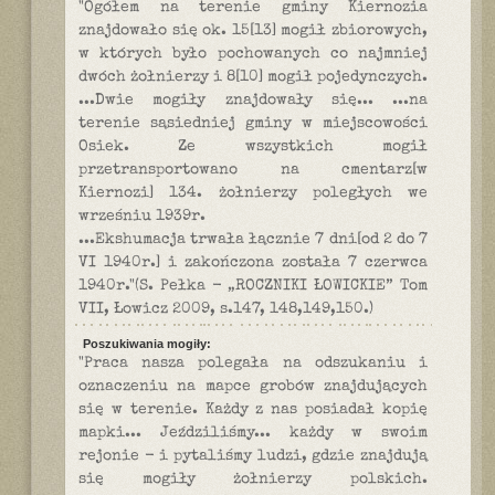
"Ogółem na terenie gminy Kiernozia
znajdowało się ok. 15[13] mogił zbiorowych,
w których było pochowanych co najmniej
dwóch żołnierzy i 8[10] mogił pojedynczych.
...Dwie mogiły znajdowały się... ...na
terenie sąsiedniej gminy w miejscowości
Osiek. Ze wszystkich mogił
przetransportowano na cmentarz[w
Kiernozi] 134. żołnierzy poległych we
wrześniu 1939r.
...Ekshumacja trwała łącznie 7 dni[od 2 do 7
VI 1940r.] i zakończona została 7 czerwca
1940r."(S. Pełka - „ROCZNIKI ŁOWICKIE” Tom
VII, Łowicz 2009, s.147, 148,149,150.)
Poszukiwania mogiły:
"Praca nasza polegała na odszukaniu i
oznaczeniu na mapce grobów znajdujących
się w terenie. Każdy z nas posiadał kopię
mapki... Jeździliśmy... każdy w swoim
rejonie - i pytaliśmy ludzi, gdzie znajdują
się mogiły żołnierzy polskich.