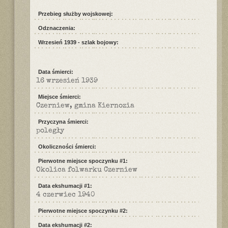
Przebieg służby wojskowej:
Odznaczenia:
Wrzesień 1939 - szlak bojowy:
Data śmierci:
16 wrzesień 1939
Miejsce śmierci:
Czerniew, gmina Kiernozia
Przyczyna śmierci:
poległy
Okoliczności śmierci:
Pierwotne miejsce spoczynku #1:
Okolica folwarku Czerniew
Data ekshumacji #1:
4 czerwiec 1940
Pierwotne miejsce spoczynku #2:
Data ekshumacji #2: