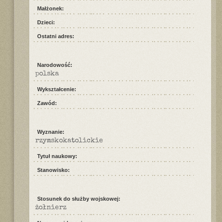
Małżonek:
Dzieci:
Ostatni adres:
Narodowość:
polska
Wykształcenie:
Zawód:
Wyznanie:
rzymskokatolickie
Tytuł naukowy:
Stanowisko:
Stosunek do służby wojskowej:
żołnierz