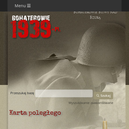
Menu
Bohaterowie Bitwy nad
Bzurą
Przeszukaj bazę
Szukaj
Wyszukiwanie zaawansowane
Karta poległego