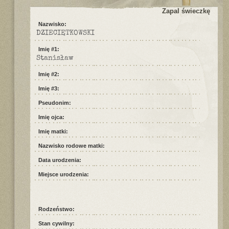
Zapal świeczkę
Nazwisko:
DZIECIĘTKOWSKI
Imię #1:
Stanisław
Imię #2:
Imię #3:
Pseudonim:
Imię ojca:
Imię matki:
Nazwisko rodowe matki:
Data urodzenia:
Miejsce urodzenia:
Rodzeństwo:
Stan cywilny: