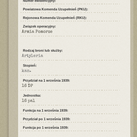
Numer ewidencyjny:
Powiatowa Komenda Uzupełnień (PKU):
Rejonowa Komenda Uzupełnień (RKU):
Związek operacyjny:
Armia Pomorze
Rodzaj broni lub służby:
Artyleria
Stopień:
kan.
Przydział na 1 września 1939:
16 DP
Jednostka:
16 pal
Funkcja na 1 września 1939:
Przydział po 1 września 1939:
Funkcja po 1 września 1939: