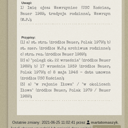
Uwagi:
1) Imię ojca: Wawrzyniec (USC Kościan,
Bauer 1989, tradycja rodzinna), Wawrzyn
(M.P.);
Przypisy:
[1] a) st. strz. (źródło: Bauer, Polak 1979); b)
st. szer. (źródło: M.P.; archiwum rodzinne);
c) strz. rez. (źródło: Bauer 1989);
[2] a) "poległ ok. 22 września" (źródło: Bauer
1989); b) 17 września 1939 (źródło: Bauer,
Polak 1979); c) 8 maja 1946 - data umowna
(źródło: USC Kościan);
[3] a) "w rejonie Iłowa" / "w okolicach
Iłowa" (źródło: Bauer, Polak 1979 / Bauer
1989);
Ostatnie zmiany: 2021-06-25 11:02:41 przez
martatomaszyk
.