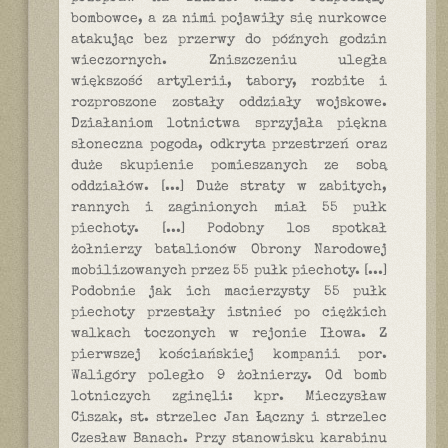
bombowce, a za nimi pojawiły się nurkowce
atakując bez przerwy do późnych godzin
wieczornych. Zniszczeniu uległa
większość artylerii, tabory, rozbite i
rozproszone zostały oddziały wojskowe.
Działaniom lotnictwa sprzyjała piękna
słoneczna pogoda, odkryta przestrzeń oraz
duże skupienie pomieszanych ze sobą
oddziałów. [...] Duże straty w zabitych,
rannych i zaginionych miał 55 pułk
piechoty. [...] Podobny los spotkał
żołnierzy batalionów Obrony Narodowej
mobilizowanych przez 55 pułk piechoty. [...]
Podobnie jak ich macierzysty 55 pułk
piechoty przestały istnieć po ciężkich
walkach toczonych w rejonie Iłowa. Z
pierwszej kościańskiej kompanii por.
Waligóry poległo 9 żołnierzy. Od bomb
lotniczych zginęli: kpr. Mieczysław
Ciszak, st. strzelec Jan Łączny i strzelec
Czesław Banach. Przy stanowisku karabinu