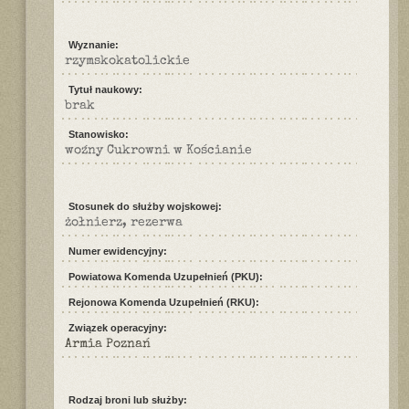
Wyznanie:
rzymskokatolickie
Tytuł naukowy:
brak
Stanowisko:
woźny Cukrowni w Kościanie
Stosunek do służby wojskowej:
żołnierz, rezerwa
Numer ewidencyjny:
Powiatowa Komenda Uzupełnień (PKU):
Rejonowa Komenda Uzupełnień (RKU):
Związek operacyjny:
Armia Poznań
Rodzaj broni lub służby: