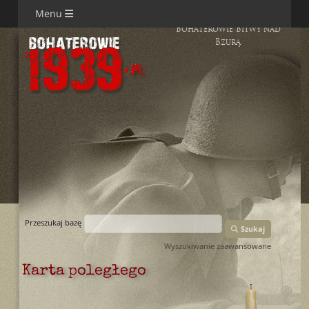
Menu
Bohaterowie Bitwy nad
Bzurą
Przeszukaj bazę
Szukaj
Wyszukiwanie zaawansowane
Karta poległego