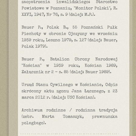
zaopatrzenia inwalidzkiego: Starostwo
Powiatowe w Poznaniu, "Monitor Polski", R.
XXVI, 1947, Nr 76, s. 9 (dalej: M.P.).
Bauer P., Polak B., 55 Poznański Pułk
Piechoty w obronie Ojczyzny we wrześniu
1939 roku, Leszno 1979, s. 127 (dalej: Bauer,
Polak 1979).
Bauer P., Batalion Obrony Narodowej
"Kościan" w 1939 roku, Kościan 1989,
Załącznik nr 2 - s. 85 (dalej: Bauer 1989).
Urząd Stanu Cywilnego w Kościanie, Odpis
skrócony aktu zgonu Jana Łącznego, z 23
marca 2012 r. (dalej: USC Kościan).
Archiwum rodzinne / rodzinna tradycja
(zebr. Marta Tomaszyk, prawnuczka
poległego).