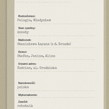
Rodzeństwo:
Pelagia, Władysław
Stan cywilny:
żonaty
Małżonek:
Stanisława Łączna (z d. Drozda)
Dzieci:
Stefan, Janina, Alina
Ostatni adres:
Kościan, ul. Grodziska
Narodowość:
polska
Wykształcenie:
Zawód:
robotnik