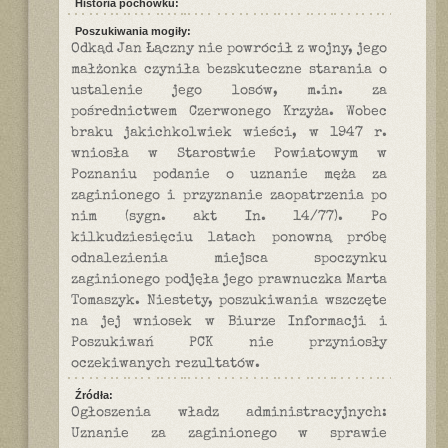
Historia pochówku:
Poszukiwania mogiły:
Odkąd Jan Łączny nie powrócił z wojny, jego
małżonka czyniła bezskuteczne starania o
ustalenie jego losów, m.in. za
pośrednictwem Czerwonego Krzyża. Wobec
braku jakichkolwiek wieści, w 1947 r.
wniosła w Starostwie Powiatowym w
Poznaniu podanie o uznanie męża za
zaginionego i przyznanie zaopatrzenia po
nim (sygn. akt In. 14/77). Po
kilkudziesięciu latach ponowną próbę
odnalezienia miejsca spoczynku
zaginionego podjęła jego prawnuczka Marta
Tomaszyk. Niestety, poszukiwania wszczęte
na jej wniosek w Biurze Informacji i
Poszukiwań PCK nie przyniosły
oczekiwanych rezultatów.
Źródła:
Ogłoszenia władz administracyjnych:
Uznanie za zaginionego w sprawie