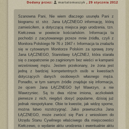
Dodany przez:
martatomaszyk
, 29 stycznia 2012
Szanowna Pani, Nie wiem dlaczego usunęła Pani z
biogramu st. strz. Jana ŁĄCZNEGO informację, którą
zamieściłem, a dotyczącą miejsca jego urodzenia, tzn.
Kiełczewa w powiecie kościańskim. Informacja ta
pochodzi z zacytowanego przeze mnie źródła, czyli z
Monitora Polskiego Nr 76 z 1947 r. Informacja ta znalazła
się w cytowanym Monitorze Polskim za sprawą żony
Jana ŁĄCZNEGO, Stanisławy ŁĄCZNEJ, która starała
się o zaopatrzenie po zaginionym bez wieści w kampanii
wrześniowej mężu. Jestem przekonany, że żona jest
jedną z bardziej kompetentnych osób w kwestiach
dotyczących danych osobowych własnego męża.
Ponadto, w tym samym źródle znajduje się informacja,
że ojcem Jana ŁĄCZNEGO był Wawrzyn, a nie
Wawrzyniec. Są to dwa różne imiona, aczkolwiek
pierwsze z nich, niegdyś dosyć popularne, dzisiaj już
jednak niespotykane. Obie te kwestie, jak widzę sporne,
można łatwo rozstrzygnąć. Jako prawnuczka Jana
ŁĄCZNEGO, może zwrócić się Pani z wnioskiem do
Urzędu Stanu Cywilnego właściwego dla miejscowości
Kiełczewo, o wydanie aktu urodzenia i ewentualnie aktu