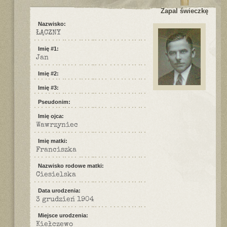
Zapal świeczkę
Nazwisko:
ŁĄCZNY
Imię #1:
Jan
Imię #2:
Imię #3:
Pseudonim:
Imię ojca:
Wawrzyniec
Imię matki:
Franciszka
Nazwisko rodowe matki:
Ciesielska
Data urodzenia:
3 grudzień 1904
Miejsce urodzenia:
Kiełczewo