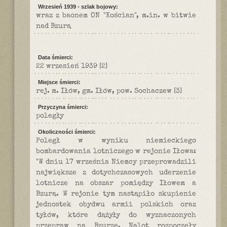
Wrzesień 1939 - szlak bojowy:
wraz z baonem ON "Kościan", m.in. w bitwie
nad Bzurą
Data śmierci:
22 wrzesień 1939
[2]
Miejsce śmierci:
rej. m. Iłów, gm. Iłów, pow. Sochaczew
[3]
Przyczyna śmierci:
poległy
Okoliczności śmierci:
Poległ w wyniku niemieckiego
bombardowania lotniczego w rejonie Iłowa:
"W dniu 17 września Niemcy przeprowadzili
największe z dotychczasowych uderzenie
lotnicze na obszar pomiędzy Iłowem a
Bzurą. W rejonie tym nastąpiło skupienie
jednostek obydwu armii polskich oraz
tyłów, które dążyły do wyznaczonych
przepraw na Bzurze. Nalot rozpoczęły