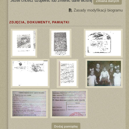
Jeżeli chcesz uzupełnić lub zmienić dane wciśnij
Zmiana danych
Zasady modyfikacji biogramu
ZDJĘCIA, DOKUMENTY, PAMIĄTKI
Dodaj pamiątkę