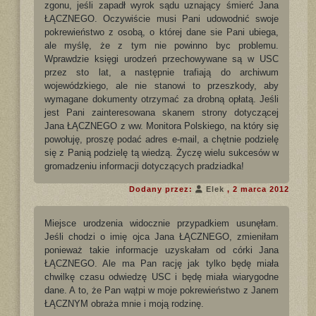
zgonu, jeśli zapadł wyrok sądu uznający śmierć Jana
ŁĄCZNEGO. Oczywiście musi Pani udowodnić swoje
pokrewieństwo z osobą, o której dane sie Pani ubiega,
ale myślę, że z tym nie powinno byc problemu.
Wprawdzie księgi urodzeń przechowywane są w USC
przez sto lat, a następnie trafiają do archiwum
wojewódzkiego, ale nie stanowi to przeszkody, aby
wymagane dokumenty otrzymać za drobną opłatą. Jeśli
jest Pani zainteresowana skanem strony dotyczącej
Jana ŁĄCZNEGO z ww. Monitora Polskiego, na który się
powołuję, proszę podać adres e-mail, a chętnie podzielę
się z Panią podzielę tą wiedzą. Życzę wielu sukcesów w
gromadzeniu informacji dotyczących pradziadka!
Dodany przez:
Elek
, 2 marca 2012
Miejsce urodzenia widocznie przypadkiem usunęłam.
Jeśli chodzi o imię ojca Jana ŁĄCZNEGO, zmieniłam
ponieważ takie informacje uzyskałam od córki Jana
ŁĄCZNEGO. Ale ma Pan rację jak tylko będę miała
chwilkę czasu odwiedzę USC i będę miała wiarygodne
dane. A to, że Pan wątpi w moje pokrewieństwo z Janem
ŁĄCZNYM obraża mnie i moją rodzinę.