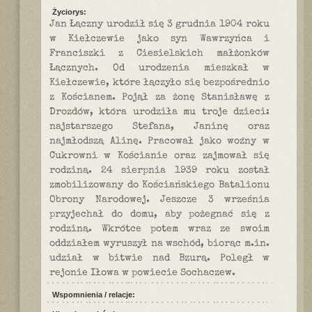
Życiorys:
Jan Łączny urodził się 3 grudnia 1904 roku
w Kiełczewie jako syn Wawrzyńca i
Franciszki z Ciesielskich małżonków
Łącznych. Od urodzenia mieszkał w
Kiełczewie, które łączyło się bezpośrednio
z Kościanem. Pojął za żonę Stanisławę z
Drozdów, która urodziła mu troje dzieci:
najstarszego Stefana, Janinę oraz
najmłodszą Alinę. Pracował jako woźny w
Cukrowni w Kościanie oraz zajmował się
rodziną. 24 sierpnia 1939 roku został
zmobilizowany do Kościańskiego Batalionu
Obrony Narodowej. Jeszcze 3 września
przyjechał do domu, aby pożegnać się z
rodziną. Wkrótce potem wraz ze swoim
oddziałem wyruszył na wschód, biorąc m.in.
udział w bitwie nad Bzurą. Poległ w
rejonie Iłowa w powiecie Sochaczew.
Wspomnienia / relacje: