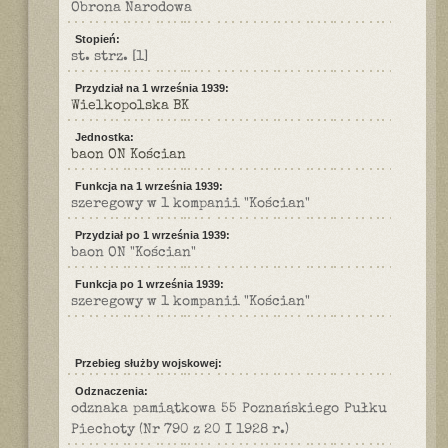
Obrona Narodowa
Stopień:
st. strz.
[1]
Przydział na 1 września 1939:
Wielkopolska BK
Jednostka:
baon ON Kościan
Funkcja na 1 września 1939:
szeregowy w 1 kompanii "Kościan"
Przydział po 1 września 1939:
baon ON "Kościan"
Funkcja po 1 września 1939:
szeregowy w 1 kompanii "Kościan"
Przebieg służby wojskowej:
Odznaczenia:
odznaka pamiątkowa 55 Poznańskiego Pułku
Piechoty (Nr 790 z 20 I 1928 r.)