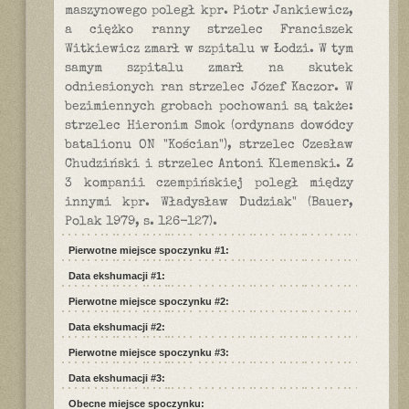
maszynowego poległ kpr. Piotr Jankiewicz,
a ciężko ranny strzelec Franciszek
Witkiewicz zmarł w szpitalu w Łodzi. W tym
samym szpitalu zmarł na skutek
odniesionych ran strzelec Józef Kaczor. W
bezimiennych grobach pochowani są także:
strzelec Hieronim Smok (ordynans dowódcy
batalionu ON "Kościan"), strzelec Czesław
Chudziński i strzelec Antoni Klemenski. Z
3 kompanii czempińskiej poległ między
innymi kpr. Władysław Dudziak" (Bauer,
Polak 1979, s. 126-127).
Pierwotne miejsce spoczynku #1:
Data ekshumacji #1:
Pierwotne miejsce spoczynku #2:
Data ekshumacji #2:
Pierwotne miejsce spoczynku #3:
Data ekshumacji #3:
Obecne miejsce spoczynku: