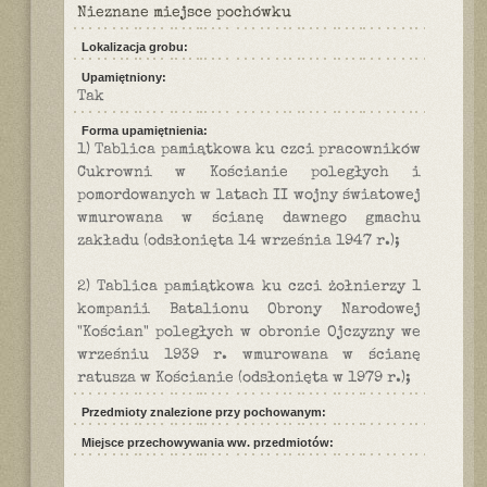
Nieznane miejsce pochówku
Lokalizacja grobu:
Upamiętniony:
Tak
Forma upamiętnienia:
1) Tablica pamiątkowa ku czci pracowników
Cukrowni w Kościanie poległych i
pomordowanych w latach II wojny światowej
wmurowana w ścianę dawnego gmachu
zakładu (odsłonięta 14 września 1947 r.);
2) Tablica pamiątkowa ku czci żołnierzy 1
kompanii Batalionu Obrony Narodowej
"Kościan" poległych w obronie Ojczyzny we
wrześniu 1939 r. wmurowana w ścianę
ratusza w Kościanie (odsłonięta w 1979 r.);
Przedmioty znalezione przy pochowanym:
Miejsce przechowywania ww. przedmiotów: